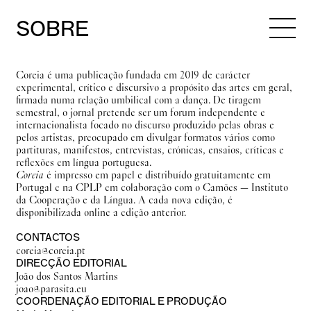
SOBRE
Coreia é uma publicação fundada em 2019 de carácter
experimental, crítico e discursivo a propósito das artes em geral,
firmada numa relação umbilical com a dança. De tiragem
semestral, o jornal pretende ser um forum independente e
internacionalista focado no discurso produzido pelas obras e
pelos artistas, preocupado em divulgar formatos vários como
partituras, manifestos, entrevistas, crónicas, ensaios, críticas e
reflexões em língua portuguesa.
Coreia
é impresso em papel e distribuído gratuitamente em
Portugal e na CPLP em colaboração com o Camões — Instituto
da Cooperação e da Língua. A cada nova edição, é
disponibilizada online a edição anterior.
CONTACTOS
coreia@coreia.pt
DIRECÇÃO EDITORIAL
João dos Santos Martins
joao@parasita.eu
COORDENAÇÃO EDITORIAL E PRODUÇÃO