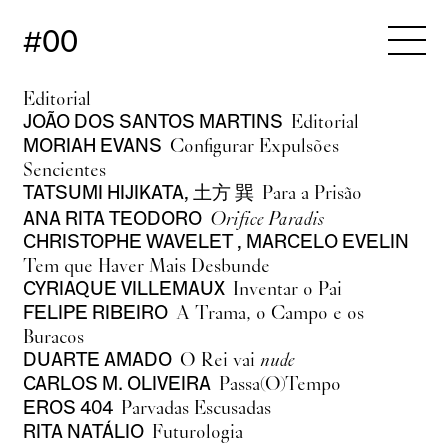
#00
Editorial
Editorial
JOÃO DOS SANTOS MARTINS
Configurar Expulsões
MORIAH EVANS
Sencientes
Para a Prisão
TATSUMI HIJIKATA, 土方 巽
Orifice Paradis
ANA RITA TEODORO
CHRISTOPHE WAVELET
,
MARCELO EVELIN
Tem que Haver Mais Desbunde
Inventar o Pai
CYRIAQUE VILLEMAUX
A Trama, o Campo e os
FELIPE RIBEIRO
Buracos
O Rei vai
nude
DUARTE AMADO
Passa(O)Tempo
CARLOS M. OLIVEIRA
Parvadas Escusadas
EROS 404
Futurologia
RITA NATÁLIO